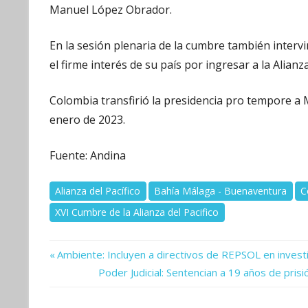
Manuel López Obrador.
En la sesión plenaria de la cumbre también interv
el firme interés de su país por ingresar a la Alianza
Colombia transfirió la presidencia pro tempore a 
enero de 2023.
Fuente: Andina
Alianza del Pacífico
Bahía Málaga - Buenaventura
C
XVI Cumbre de la Alianza del Pacifico
Previous
Navegación
Ambiente: Incluyen a directivos de REPSOL en invest
Post:
Next
Poder Judicial: Sentencian a 19 años de prisi
de
Post: