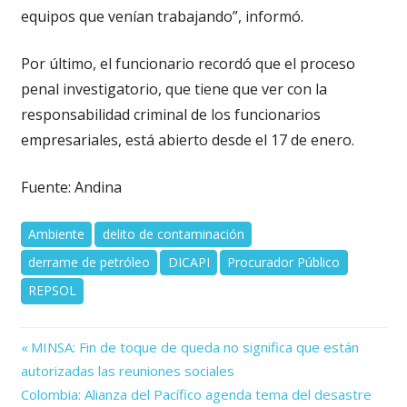
equipos que venían trabajando”, informó.
Por último, el funcionario recordó que el proceso
penal investigatorio, que tiene que ver con la
responsabilidad criminal de los funcionarios
empresariales, está abierto desde el 17 de enero.
Fuente: Andina
Ambiente
delito de contaminación
derrame de petróleo
DICAPI
Procurador Público
REPSOL
Previous
Navegación
MINSA: Fin de toque de queda no significa que están
Post:
autorizadas las reuniones sociales
de
Next
Colombia: Alianza del Pacífico agenda tema del desastre