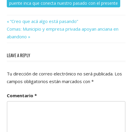
puente inca que conecta nuestro pasado con el presente
Previous
Navegación
“Creo que acá algo está pasando”
Next
Post:
Comas: Municipio y empresa privada apoyan anciana en
de
Post:
abandono
entradas
LEAVE A REPLY
Tu dirección de correo electrónico no será publicada.
Los
campos obligatorios están marcados con
*
Comentario
*