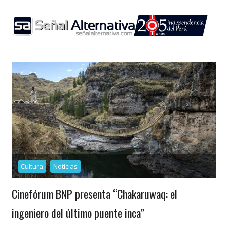
Skip
to
content
Cultura
Noticias
Cinefórum BNP presenta “Chakaruwaq: el
ingeniero del último puente inca”