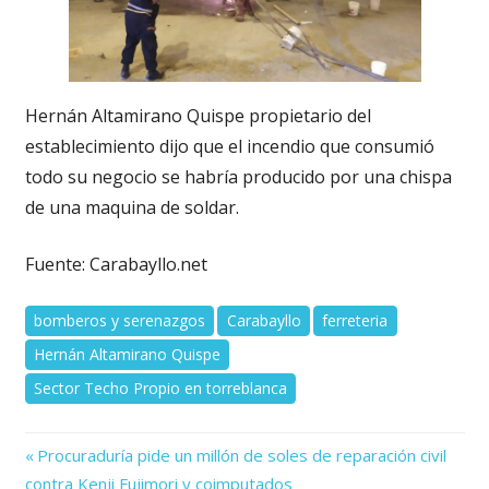
Hernán Altamirano Quispe propietario del
establecimiento dijo que el incendio que consumió
todo su negocio se habría producido por una chispa
de una maquina de soldar.
Fuente: Carabayllo.net
bomberos y serenazgos
Carabayllo
ferreteria
Hernán Altamirano Quispe
Sector Techo Propio en torreblanca
Previous
Navegación
Procuraduría pide un millón de soles de reparación civil
Post:
contra Kenji Fujimori y coimputados