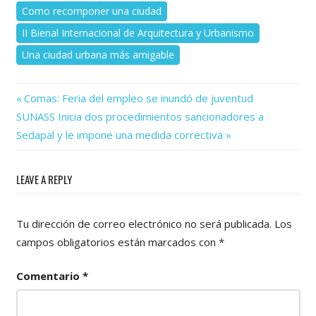
Como recomponer una ciudad
II Bienal Internacional de Arquitectura y Urbanismo
Una ciudad urbana más amigable
Previous
Navegación
Comas: Feria del empleo se inundó de juventud
Next
Post:
SUNASS Inicia dos procedimientos sancionadores a
de
Post:
Sedapal y le impone una medida correctiva
entradas
LEAVE A REPLY
Tu dirección de correo electrónico no será publicada.
Los
campos obligatorios están marcados con
*
Comentario
*