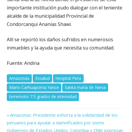
importante institución pudo dialogar con el teniente
alcalde de la municipalidad Provincial de
Condorcanqui Ananías Shawi.
Allí se reportó los daños sufridos en numerosos
inmuebles y la ayuda que necesita su comunidad.
Fuente: Andina
Amazonas
Essalud
Hospital Perú
Mario Carhuapoma Yance
Santa maría de Nieva
terremoto 7.5 grados de intensidad
Previous
Navegación
Amazonas: Presidente exhorta a la solidaridad de los
Post:
peruanos para ayudar a damnificados por sismo
de
Next
Gobiernos de Estados Unidos, Colombia y Chile expresan