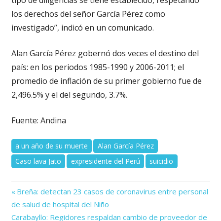
los derechos del señor García Pérez como
investigado”, indicó en un comunicado.
Alan García Pérez gobernó dos veces el destino del
país: en los periodos 1985-1990 y 2006-2011; el
promedio de inflación de su primer gobierno fue de
2,496.5% y el del segundo, 3.7%.
Fuente: Andina
a un año de su muerte
Alan García Pérez
Caso lava Jato
expresidente del Perú
suicidio
Previous
Navegación
Breña: detectan 23 casos de coronavirus entre personal
Post:
de salud de hospital del Niño
de
Next
Carabayllo: Regidores respaldan cambio de proveedor de