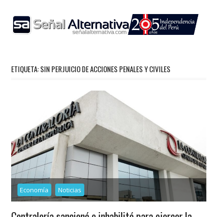
Skip
to
content
ETIQUETA:
SIN PERJUICIO DE ACCIONES PENALES Y CIVILES
Economía
Noticias
Contraloría sancionó e inhabilitó para ejercer la