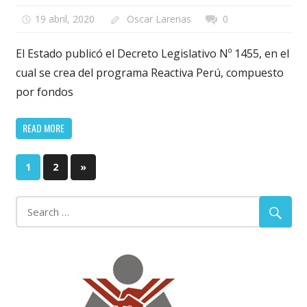
19 abril, 2020
Oscar Larenas
0
El Estado publicó el Decreto Legislativo Nº 1455, en el
cual se crea del programa Reactiva Perú, compuesto
por fondos
READ MORE
Paginación
Next
1
2
»
Posts
de
entradas