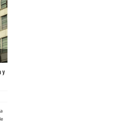
a y
ía
de