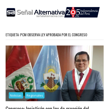
Skip
to
content
ETIQUETA:
PCM OBSERVA LEY APROBADA POR EL CONGRESO
Noticias
Regionales
Congreso: Insistirán con ley de creación del