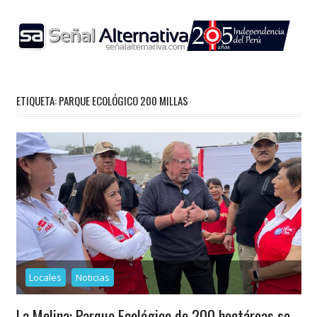
Skip
to
content
ETIQUETA:
PARQUE ECOLÓGICO 200 MILLAS
Locales
Noticias
La Molina: Parque Ecológico de 200 hectáreas se