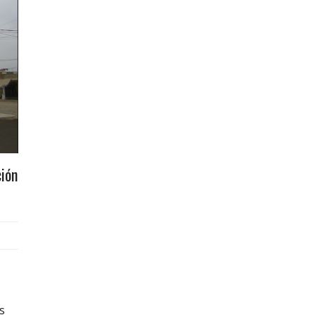
ción
s