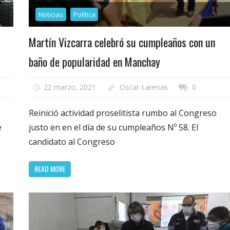
Noticias
Política
Martín Vizcarra celebró su cumpleaños con un
baño de popularidad en Manchay
22 marzo, 2021
Oscar Larenas
0
Reinició actividad proselitista rumbo al Congreso
e
justo en en el día de su cumpleaños Nº 58. El
candidato al Congreso
READ MORE