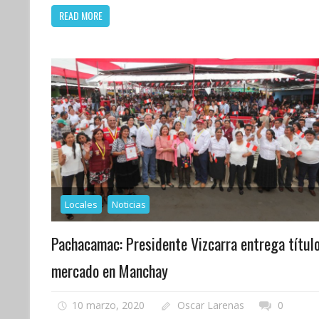
READ MORE
Locales
Noticias
Pachacamac: Presidente Vizcarra entrega títul
mercado en Manchay
10 marzo, 2020
Oscar Larenas
0