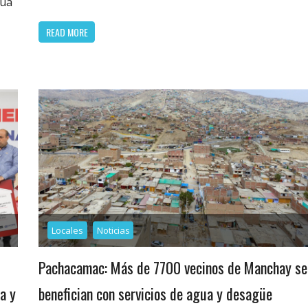
gua
READ MORE
Locales
Noticias
Pachacamac: Más de 7700 vecinos de Manchay se
a y
benefician con servicios de agua y desagüe