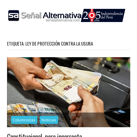
Skip
to
content
ETIQUETA:
LEY DE PROTECCIÓN CONTRA LA USURA
Columnistas
Noticias
Constitucional, pero incorrecta