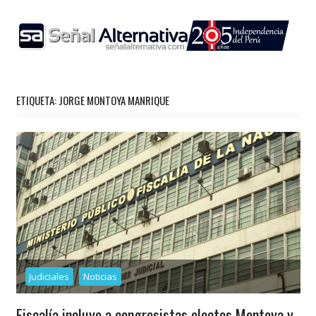
Skip
to
content
ETIQUETA:
JORGE MONTOYA MANRIQUE
Judiciales
Noticias
Fiscalía incluye a congresistas electos Montoya y