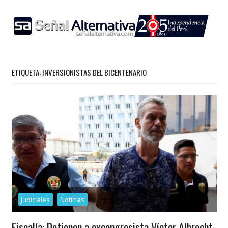
Skip
to
content
ETIQUETA:
INVERSIONISTAS DEL BICENTENARIO
Judiciales
Noticias
Fiscalía: Detienen a excongresista Víctor Albrecht