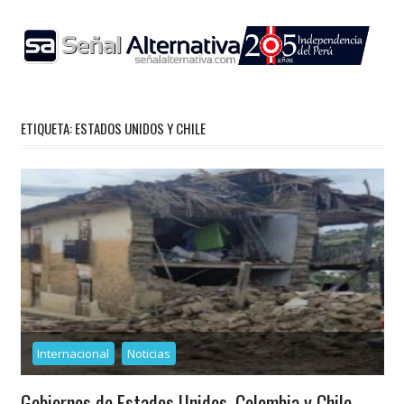
Skip
to
content
ETIQUETA:
ESTADOS UNIDOS Y CHILE
Internacional
Noticias
Gobiernos de Estados Unidos, Colombia y Chile