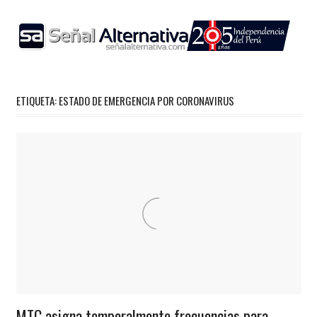
Skip
to
content
ETIQUETA:
ESTADO DE EMERGENCIA POR CORONAVIRUS
Noticias
Regionales
MTC asigna temporalmente frecuencias para