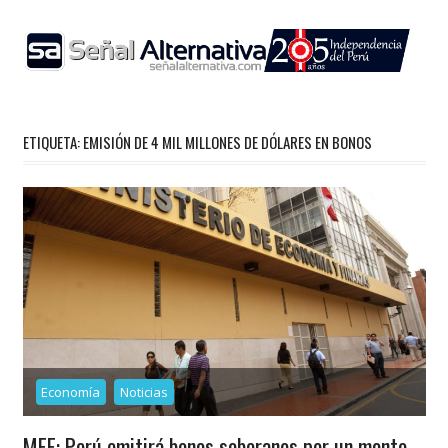
Skip
to
content
ETIQUETA:
EMISIÓN DE 4 MIL MILLONES DE DÓLARES EN BONOS
Economía
Noticias
MEF: Perú emitirá bonos soberanos por un monto