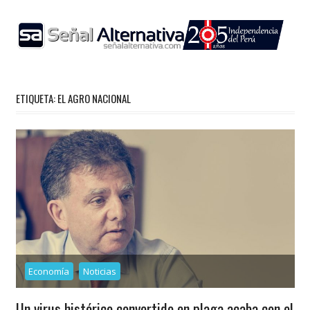
Skip
to
content
ETIQUETA:
EL AGRO NACIONAL
Economía
Noticias
Un virus histórico convertido en plaga acaba con el