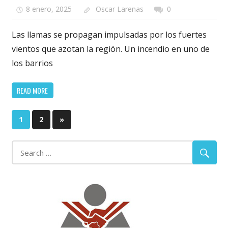
8 enero, 2025
Oscar Larenas
0
Las llamas se propagan impulsadas por los fuertes
vientos que azotan la región. Un incendio en uno de
los barrios
READ MORE
Paginación
Next
1
2
»
Posts
de
entradas