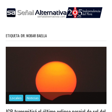
Skip
to
content
ETIQUETA:
DR. NOBAR BAELLA
Locales
Noticias
IGP transmitirá el último eclipse parcial de sol del