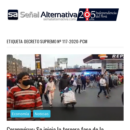
Skip
to
content
ETIQUETA:
DECRETO SUPREMO Nº 117-2020-PCM
Economía
Noticias
Coronavirus: Se inicia la tercera fase de la