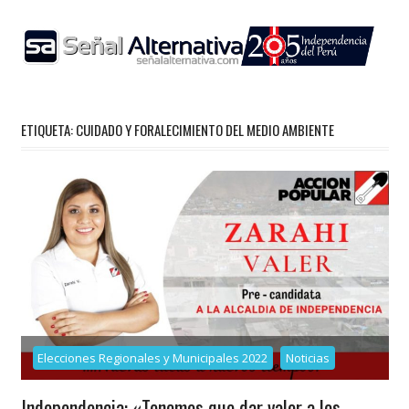
Skip
to
content
ETIQUETA:
CUIDADO Y FORALECIMIENTO DEL MEDIO AMBIENTE
Elecciones Regionales y Municipales 2022
Noticias
Independencia: «Tenemos que dar valor a los