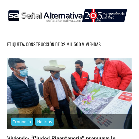
Skip
to
content
ETIQUETA:
CONSTRUCCIÓN DE 32 MIL 500 VIVIENDAS
Economía
Noticias
Vivienda: “Ciudad Bicentenario” promueve la