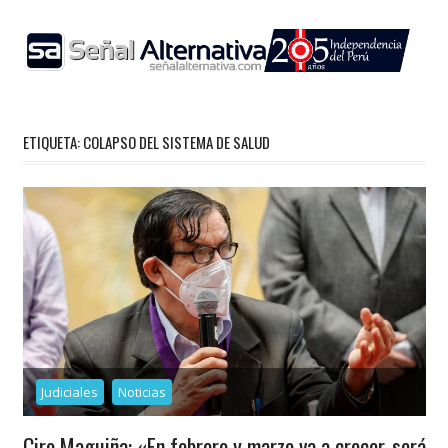
Skip
to
content
ETIQUETA:
COLAPSO DEL SISTEMA DE SALUD
Judiciales
Noticias
Ciro Maguiña: «En febrero y marzo va a crecer, será