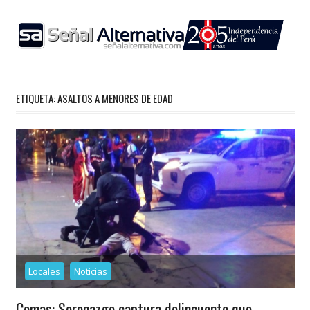
Skip
to
content
ETIQUETA:
ASALTOS A MENORES DE EDAD
Locales
Noticias
Comas: Serenazgo captura delincuente que