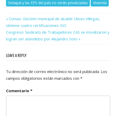
Sedapal y las EPS del país no serán privatizadas
Vivienda
Previous
Navegación
Comas: Gestión municipal de alcalde Ulises Villegas,
Post:
obtiene cuatro certificaciones ISO
de
Next
Congreso: Sindicato de Trabajadores CAS se movilizaron y
Post:
entradas
logran ser atendidos por Alejandro Soto
LEAVE A REPLY
Tu dirección de correo electrónico no será publicada.
Los
campos obligatorios están marcados con
*
Comentario
*