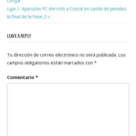
Post:
Oroya
de
Next
Liga 1: Ayacucho FC derrotó a Cristal en tanda de penales
Post:
entradas
la final de la Fase 2
LEAVE A REPLY
Tu dirección de correo electrónico no será publicada.
Los
campos obligatorios están marcados con
*
Comentario
*