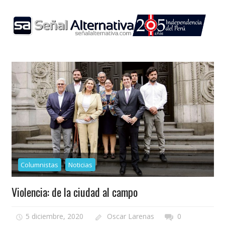
Skip
to
content
Columnistas
Noticias
Violencia: de la ciudad al campo
5 diciembre, 2020
Oscar Larenas
0