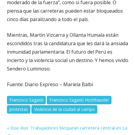
moderado de la fuerza”, como si fuera posible. O
piensa que las carreteras pueden estar bloqueados
cinco días paralizando a todo el país.
Mientras, Martín Vizcarra y Ollanta Humala están
escondidos tras la candidatura que les dará la ansiada
inmunidad parlamentaria. El futuro del Perú es
incierto y la violencia social un destino. Y hemos vivido
Sendero Luminoso.
Fuente: Diario Expreso – Mariela Balbi
Francisco Sagasti
Francisco Sagasti Hochhausler
protestas
Violencia de la ciudad al campo
Previous
Navegación
Doe Run: Trabajadores bloquean carretera central en La