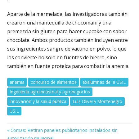
Aparte de la mermelada, las investigadoras también
crearon una mantequilla de chocomaní y una
premezcla sin gluten para hacer cupcake con sabor
chocolate. Ambos productos también incluyen entre
sus ingredientes sangre de vacuno en polvo, lo que
los convierte no solo en fuentes de hierro, sino
también en fuente proteica para combatir la anemia.
anemia
concurso de alimentos
exalumnas de la USIL
Ingeniería agroindustrial y agronegocios
innovación y la salud pública
Luis Olivera Montenegro
USIL
Previous
Navegación
Comas: Retiran paneles publicitarios instalados sin
Post:
autorización municipal