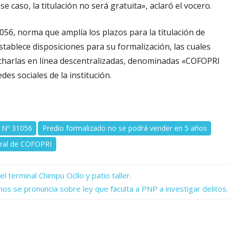
 caso, la titulación no será gratuita», aclaró el vocero.
56, norma que amplía los plazos para la titulación de
ablece disposiciones para su formalización, las cuales
e charlas en línea descentralizadas, denominadas «COFOPRI
es sociales de la institución.
 Nº 31056
Predio formalizado no se podrá vender en 5 años
eral de COFOPRI
 terminal Chimpu Ocllo y patio taller.
mos se pronuncia sobre ley que faculta a PNP a investigar delitos.