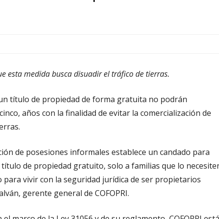
e esta medida busca disuadir el tráfico de tierras.
n título de propiedad de forma gratuita no podrán
inco, años con la finalidad de evitar la comercialización de
erras.
lación de posesiones informales establece un candado para
el título de propiedad gratuito, solo a familias que lo necesite
o para vivir con la seguridad jurídica de ser propietarios
 Galván, gerente general de COFOPRI.
 en el marco de la Ley 31056 y de su reglamento, COFOPRI est