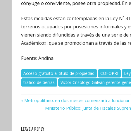
cónyuge o conviviente, posee otra propiedad. En ese
Estas medidas están contempladas en la Ley Nº 310
terrenos ocupados por posesiones informales y est
vienen siendo difundidas a través de una serie d
Académico», que se promocionan a través de las red
Fuente: Andina
Acceso gratuito al título de propiedad
COFOPRI
Ley
tráfico de tierras
Víctor Crisólogo Galván gerente gen
Previous
Navegación
Metropolitano: en dos meses comenzará a funcionar el
Post:
Next
Ministerio Público: Junta de Fiscales Supre
de
Post:
entradas
LEAVE A REPLY