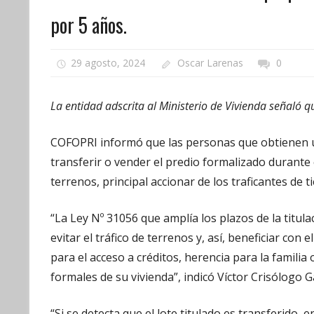
por 5 años.
29 agosto, 2024
Oscar Larenas
0
La entidad adscrita al Ministerio de Vivienda señaló qu
COFOPRI informó que las personas que obtienen u
transferir o vender el predio formalizado durante c
terrenos, principal accionar de los traficantes de ti
“La Ley Nº 31056 que amplía los plazos de la titu
evitar el tráfico de terrenos y, así, beneficiar con 
para el acceso a créditos, herencia para la familia 
formales de su vivienda”, indicó Víctor Crisólogo
“Si se detecta que el lote titulado es transferido,