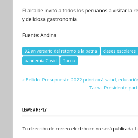
El alcalde invitó a todos los peruanos a visitar la 
y deliciosa gastronomía.
Fuente: Andina
92 aniversario del retorno a la patria
clases escolares
pandemia Covid
Tacna
Previous
Navegación
Bellido: Presupuesto 2022 priorizará salud, educación
Post:
Next
Tacna: Presidente parti
de
Post:
entradas
LEAVE A REPLY
Tu dirección de correo electrónico no será publicada.
L