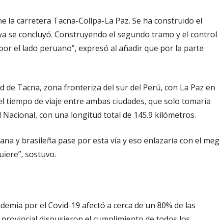
 la carretera Tacna-Collpa-La Paz. Se ha construido el
 ya se concluyó. Construyendo el segundo tramo y el control
or el lado peruano”, expresó al añadir que por la parte
ad de Tacna, zona fronteriza del sur del Perú, con La Paz en
y el tiempo de viaje entre ambas ciudades, que solo tomaría
l Nacional, con una longitud total de 145.9 kilómetros.
ana y brasileña pase por esta vía y eso enlazaría con el me
iere”, sostuvo.
emia por el Covid-19 afectó a cerca de un 80% de las
 provincial dispusieron el cumplimiento de todos los