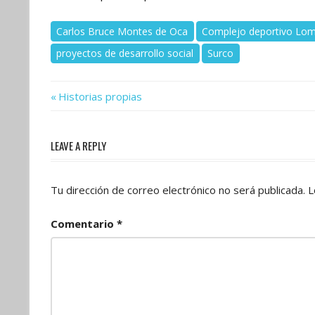
Carlos Bruce Montes de Oca
Complejo deportivo Lom
proyectos de desarrollo social
Surco
Previous
Navegación
Historias propias
Post:
de
LEAVE A REPLY
entradas
Tu dirección de correo electrónico no será publicada.
L
Comentario
*