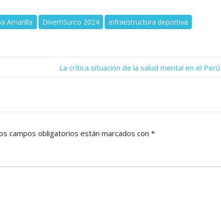
a Amarilla
DivertiSurco 2024
infraestructura deportiva
Next
La crítica situación de la salud mental en el Perú
Post:
os campos obligatorios están marcados con
*