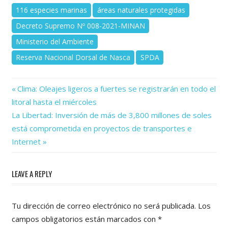
116 especies marinas
áreas naturales protegidas
Decreto Supremo Nº 008-2021-MINAN
Ministerio del Ambiente
Reserva Nacional Dorsal de Nasca
SPDA
Previous
Navegación
Clima: Oleajes ligeros a fuertes se registrarán en todo el
Post:
litoral hasta el miércoles
de
Next
La Libertad: Inversión de más de 3,800 millones de soles
Post:
entradas
está comprometida en proyectos de transportes e
Internet
LEAVE A REPLY
Tu dirección de correo electrónico no será publicada.
Los
campos obligatorios están marcados con
*