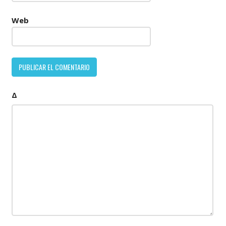
Web
Δ