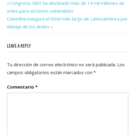
Previous
Navegación
Congreso: MEF ha destinado más de 14 mil millones de
Post:
soles para sectores vulnerables
de
Next
Colombia inaugura el túnel más largo de Latinoamérica por
Post:
entradas
debajo de los Andes
LEAVE A REPLY
Tu dirección de correo electrónico no será publicada.
Los
campos obligatorios están marcados con
*
Comentario
*