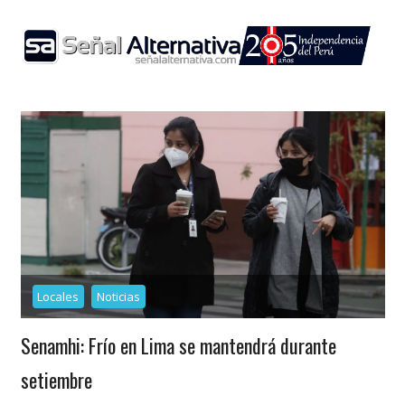
Skip
to
content
Locales
Noticias
Senamhi: Frío en Lima se mantendrá durante
setiembre