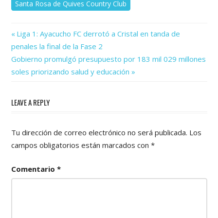
Santa Rosa de Quives Country Club
Previous
Navegación
Liga 1: Ayacucho FC derrotó a Cristal en tanda de
Post:
penales la final de la Fase 2
de
Next
Gobierno promulgó presupuesto por 183 mil 029 millones
Post:
entradas
soles priorizando salud y educación
LEAVE A REPLY
Tu dirección de correo electrónico no será publicada.
Los
campos obligatorios están marcados con
*
Comentario
*