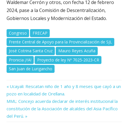
Waldemar Cerrón y otros, con fecha 12 de febrero
2024, pase a la Comisión de Descentralización,
Gobiernos Locales y Modernización del Estado.
Congreso
FRECAP
Frente Central de Apoyo para la Provincialización de SJL
José Cotrina Santa Cruz
Mauro Reyes Acuña
Pronicia ¡YA!
Proyecto de ley Nº 7025-2023-CR
San Juan de Lurigancho
Previous
Navegación
Ucayali: Rescatan niño de 1 año y 8 meses que cayó a un
Post:
pozo en localidad de Orellana.
de
Next
MML: Concejo acuerda declarar de interés institucional la
Post:
entradas
constitución de la Asociación de alcaldes del Asia Pacífico
del Perú.