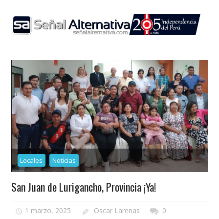
Skip
to
content
Locales
Noticias
San Juan de Lurigancho, Provincia ¡Ya!
1 marzo, 2025
Oscar Larenas
0