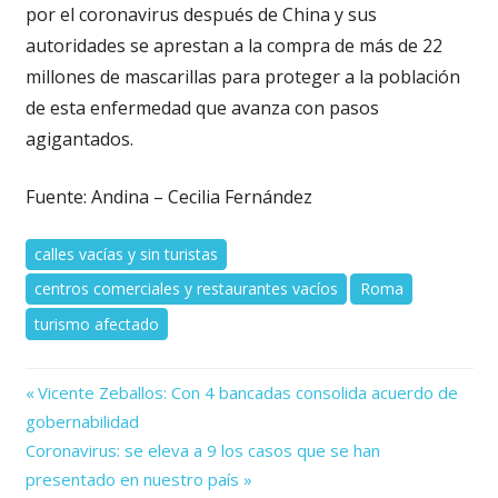
por el coronavirus después de China y sus
autoridades se aprestan a la compra de más de 22
millones de mascarillas para proteger a la población
de esta enfermedad que avanza con pasos
agigantados.
Fuente: Andina – Cecilia Fernández
calles vacías y sin turistas
centros comerciales y restaurantes vacíos
Roma
turismo afectado
Previous
Navegación
Vicente Zeballos: Con 4 bancadas consolida acuerdo de
Post:
gobernabilidad
de
Next
Coronavirus: se eleva a 9 los casos que se han
Post:
entradas
presentado en nuestro país