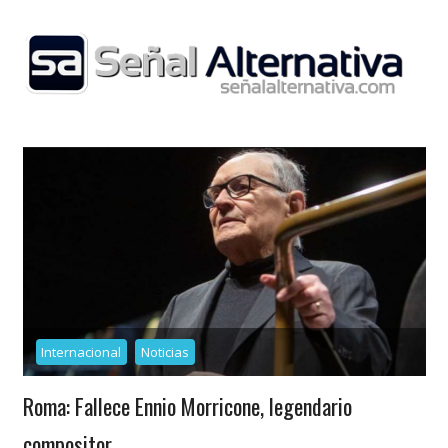
Skip
to
content
Internacional
Noticias
Roma: Fallece Ennio Morricone, legendario
compositor