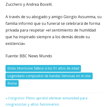
Zucchero y Andrea Bocelli.
A través de su abogado y amigo Giorgio Assumma, su
familia informó que su funeral se celebrará de forma
privada para respetar «el sentimiento de humildad
que ha inspirado siempre a los demás desde su
existencia».
Fuente: BBC News Mundo
Ennio Morricone fallece a los 91 años de edad
Legendario compositor de bandas famosas en el cine
Roma
Previous
Navegación
Congreso: Pleno aprobó eliminar inmunidad para
Post:
congresistas y altos funcionarios