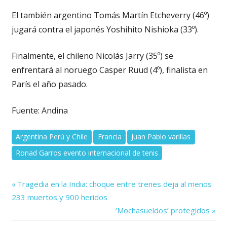
El también argentino Tomás Martín Etcheverry (46º)
jugará contra el japonés Yoshihito Nishioka (33º).
Finalmente, el chileno Nicolás Jarry (35º) se
enfrentará al noruego Casper Ruud (4º), finalista en
París el año pasado.
Fuente: Andina
Argentina Perú y Chile
Francia
Juan Pablo varillas
Ronad Garros evento internacional de tenis
Previous
Navegación
Tragedia en la India: choque entre trenes deja al menos
Post:
233 muertos y 900 heridos
de
Next
‘Mochasueldos’ protegidos
Post:
entradas