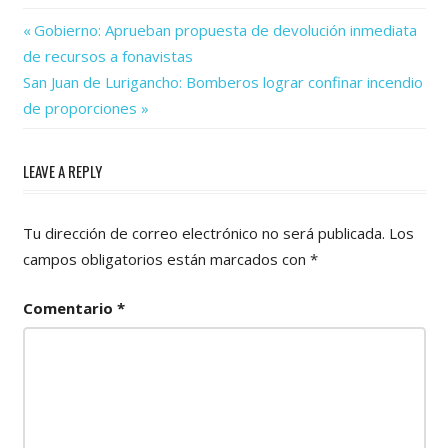
Previous
Navegación
Gobierno: Aprueban propuesta de devolución inmediata
Post:
de recursos a fonavistas
de
Next
San Juan de Lurigancho: Bomberos lograr confinar incendio
Post:
entradas
de proporciones
LEAVE A REPLY
Tu dirección de correo electrónico no será publicada.
Los
campos obligatorios están marcados con
*
Comentario
*