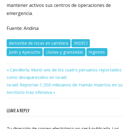
mantener activos sus centros de operaciones de
emergencia.
Fuente: Andina
derrumbe de rocas en carretera
INDECI
Junín y Ayacucho
Lluvias y granizadas
regiones
Previous
Navegación
Cancillería: Murió uno de los cuatro peruanos reportados
Post:
como desaparecidos en Israel
de
Next
Israel: Reportan 1,500 milicianos de Hamás muertos en su
Post:
entradas
territorio tras ofensiva
LEAVE A REPLY
Tu dirección de correo electrónico no será publicada.
Los