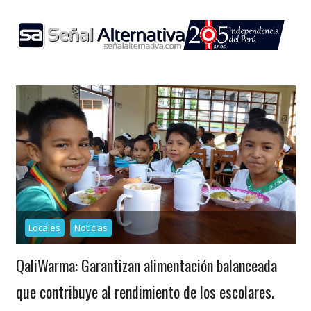
Skip
to
content
Locales
Noticias
QaliWarma: Garantizan alimentación balanceada
que contribuye al rendimiento de los escolares.