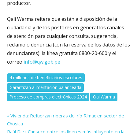
productor.
Qali Warma reitera que están a disposición de la
ciudadanía y de los postores en general los canales
de atención para cualquier consulta, sugerencia,
reclamo o denuncia (con la reserva de los datos de los
denunciantes): la línea gratuita 0800-20-600 y el
correo
info@qw.gob.pe
4 millones de beneficiarios escolares
Garantizan alimentación balanceada
Proceso de compras electrónicas 2024
QaliWarma
Previous
Navegación
Vivienda: Refuerzan riberas del río Rímac en sector de
Post:
Chosica
de
Next
Raúl Diez Canseco entre los líderes más influyente en la