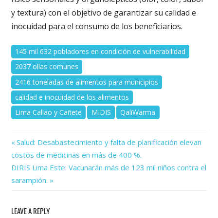
y textura) con el objetivo de garantizar su calidad e
inocuidad para el consumo de los beneficiarios.
145 mil 632 pobladores en condición de vulnerabilidad
2037 ollas comunes
2416 toneladas de alimentos para municipios
calidad e inocuidad de los alimentos
Lima Callao y Cañete
MIDIS
QaliWarma
Previous
Navegación
Salud: Desabastecimiento y falta de planificación elevan
Post:
costos de medicinas en más de 400 %.
de
Next
DIRIS Lima Este: Vacunarán más de 123 mil niños contra el
Post:
entradas
sarampión.
LEAVE A REPLY