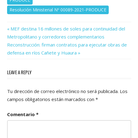
Resolución Ministerial Nº 00089-2021-PRODUCE
Previous
Navegación
MEF destina 16 millones de soles para continuidad del
Post:
Metropolitano y corredores complementarios
de
Next
Reconstrucción: firman contratos para ejecutar obras de
Post:
entradas
defensa en ríos Cañete y Huaura
LEAVE A REPLY
Tu dirección de correo electrónico no será publicada.
Los
campos obligatorios están marcados con
*
Comentario
*