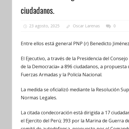
ciudadanos.
23 agosto, 2025
Oscar Larenas
0
Entre ellos está general PNP (r) Benedicto Jiménez
El Ejecutivo, a través de la Presidencia del Conse
de la Democracia» a 896 ciudadanos, a propuesta 
Fuerzas Armadas y la Policía Nacional.
La medida se oficializó mediante la Resolución S
Normas Legales.
La citada condecoración está dirigida a 17 ciudad
el Ejercito del Perú; 393 por la Marina de Guerra 
comité de autodefensa, propuesto por el Comando