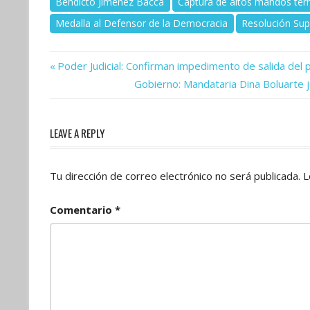
Bendicto Jiménez Bacca
Captura de altos mandos terr
Medalla al Defensor de la Democracia
Resolución Su
Previous
Navegación
Poder Judicial: Confirman impedimento de salida del
Post:
Next
Gobierno: Mandataria Dina Boluarte j
de
Post:
entradas
LEAVE A REPLY
Tu dirección de correo electrónico no será publicada.
L
Comentario
*