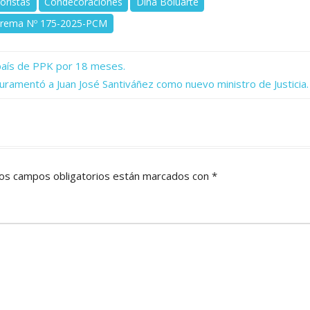
oristas
Condecoraciones
Dina Boluarte
prema Nº 175-2025-PCM
 país de PPK por 18 meses.
uramentó a Juan José Santiváñez como nuevo ministro de Justicia.
os campos obligatorios están marcados con
*