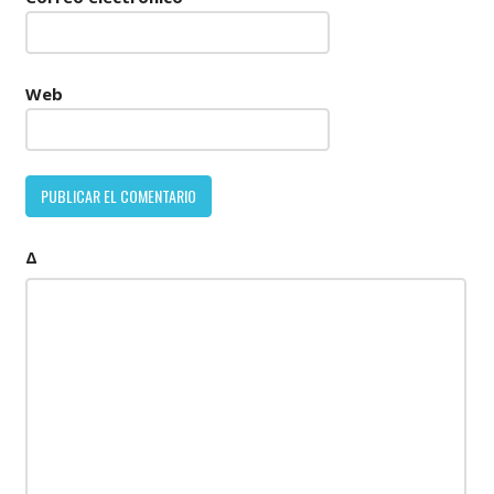
Web
Δ