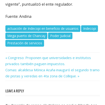
vigente”, puntualizó el ente regulador.
Fuente: Andina
actuación de Indecopi en beneficio de usuarios
Indecopi
Mega puerto de Chancay
Poder Judicial
Prestación de servicios
Previous
Navegación
Congreso: Proponen que universidades e institutos
Post:
privados también paguen impuestos.
de
Next
Comas: alcaldesa Mónica Acuña inauguró el segundo tramo
Post:
entradas
de pistas y veredas en 4ta zona de Collique.
LEAVE A REPLY