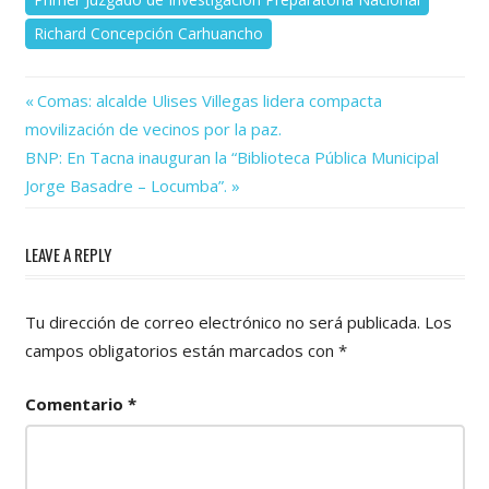
Richard Concepción Carhuancho
Previous
Navegación
Comas: alcalde Ulises Villegas lidera compacta
Post:
movilización de vecinos por la paz.
de
Next
BNP: En Tacna inauguran la “Biblioteca Pública Municipal
Post:
entradas
Jorge Basadre – Locumba”.
LEAVE A REPLY
Tu dirección de correo electrónico no será publicada.
Los
campos obligatorios están marcados con
*
Comentario
*