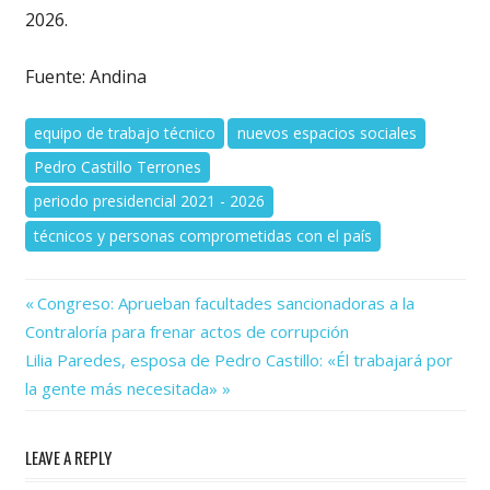
2026.
Fuente: Andina
equipo de trabajo técnico
nuevos espacios sociales
Pedro Castillo Terrones
periodo presidencial 2021 - 2026
técnicos y personas comprometidas con el país
Previous
Navegación
Congreso: Aprueban facultades sancionadoras a la
Post:
Contraloría para frenar actos de corrupción
de
Next
Lilia Paredes, esposa de Pedro Castillo: «Él trabajará por
Post:
entradas
la gente más necesitada»
LEAVE A REPLY